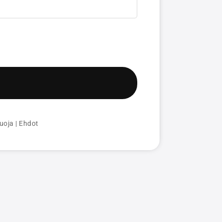
uoja
|
Ehdot