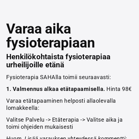
Varaa aika
fysioterapiaan
Henkilökohtaista fysioterapiaa
urheilijoille etänä
Fysioterapia SAHAlla toimii seuraavasti:
1. Valmennus alkaa etätapaamisella.
Hinta 98€
Varaa etätapaaminen helposti allaolevalla
lomakkeella:
Valitse Palvelu -> Etäterapia -> Valitse aika ja
toimi ohjeiden mukaisesti
Huom. Lisää varauksen yhteydessä kommentti: