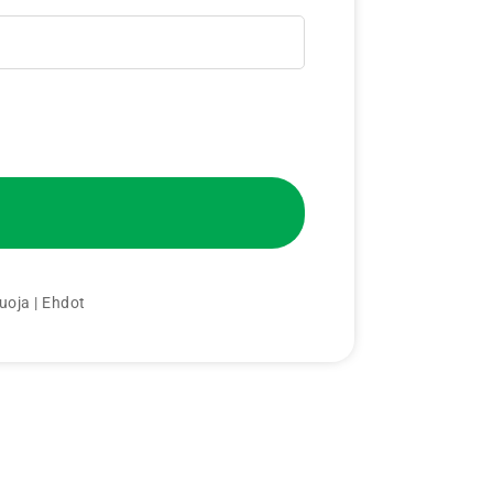
uoja
|
Ehdot