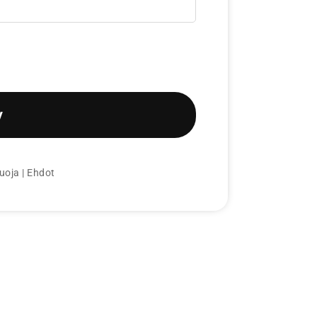
y
uoja
|
Ehdot