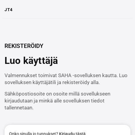
JT4
REKISTERÖIDY
Luo käyttäjä
Valmennukset toimivat SAHA -sovelluksen kautta. Luo
sovelluksen käyttäjätili ja rekisteröidy alla.
Sähköpostiosoite on osoite millä sovellukseen
kirjaudutaan ja minkä alle sovelluksen tiedot
tallennetaan.
Onko sinulla jo tunnukset?
Kirjaudu tästä