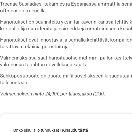
Treenaa Susiladies -takamies ja Espanjassa ammattilaisena
off-season treeneillä.
Harjoitukset on suunniteltu yksin tai kaverin kanssa tehtävik
koripalloilija saa ideoita ja esimerkkejä omatoimiseen kesäh
Harjoitukset ovat innostavia ja samalla kehittävät koripallon
tarvittavia teknisiä perustaitoja.
Valmennuksissa saat harjoitusohjelmat mm. pallonkäsittelyyn
valmennus tapahtuu sovelluksen kautta.
Sähköpostiosoite on osoite millä sovellukseen kirjaudutaan 
tallennetaan.
Valmennuksen hinta 24,90€ per tilausjakso (2kk).
Onko sinulla jo tunnukset?
Kirjaudu tästä