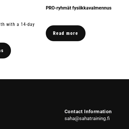
PRO-ryhmät fysiikkavalmennus
th with a 14-day
Read more
ns
Contact Information
saha@sahatraining.fi