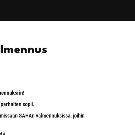
almennus
mennuksiin!
 parhaiten sopii.
amissaan SAHAn valmennuksissa, joihin
tä.