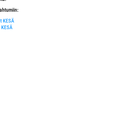
ahtumiin:
it KESÄ
it KESÄ