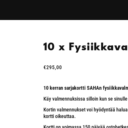
10 x Fysiikkav
€
295,00
10 kerran sarjakortti SAHAn fysiikkaval
Käy valmennuksissa silloin kun se sinulle
Kortin valmennukset voi hyödyntää halu
kortti oikeuttaa.
Kortti on voimassa 150 päivää ostohetkes