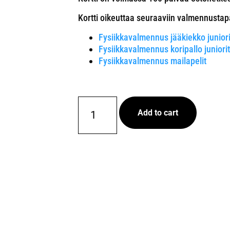
Kortti oikeuttaa seuraaviin valmennustap
Fysiikkavalmennus jääkiekko junior
Fysiikkavalmennus koripallo junior
Fysiikkavalmennus mailapelit
Add to cart