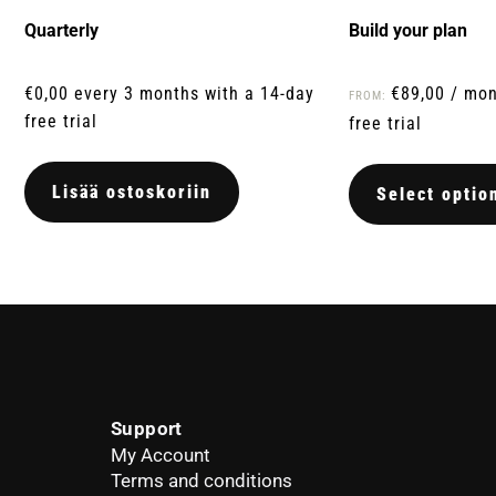
Quarterly
Build your plan
€
0,00
every 3 months with a 14-day
€
89,00
/ mon
FROM:
free trial
free trial
Lisää ostoskoriin
Select optio
Support
My Account
Terms and conditions