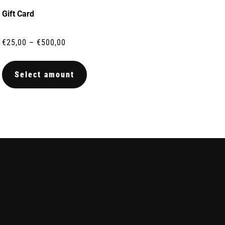
Gift Card
€
25,00
–
€
500,00
Select amount