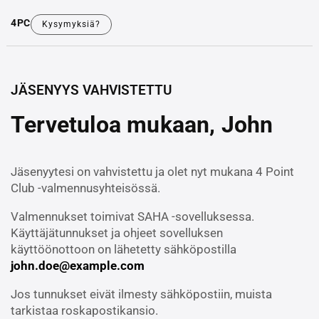
4PC
Kysymyksiä?
JÄSENYYS VAHVISTETTU
Tervetuloa mukaan, John
Jäsenyytesi on vahvistettu ja olet nyt mukana 4 Point
Club -valmennusyhteisössä.
Valmennukset toimivat SAHA -sovelluksessa.
Käyttäjätunnukset ja ohjeet sovelluksen
käyttöönottoon on lähetetty sähköpostilla
john.doe@example.com
Jos tunnukset eivät ilmesty sähköpostiin, muista
tarkistaa roskapostikansio.