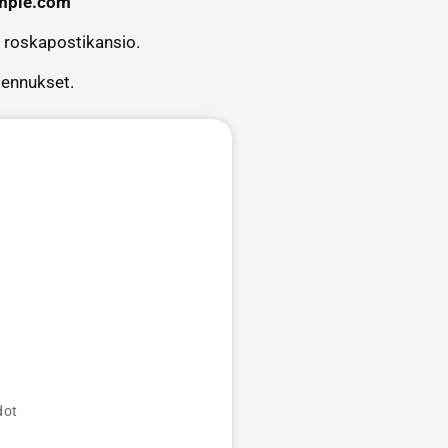
mple.com
a roskapostikansio.
lmennukset.
dot