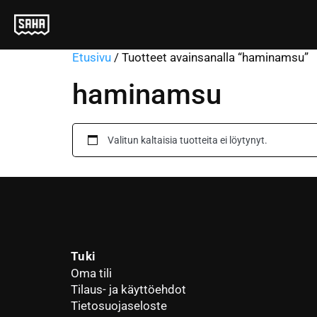
Etusivu
/ Tuotteet avainsanalla “haminamsu”
haminamsu
Valitun kaltaisia tuotteita ei löytynyt.
Tuki
Oma tili
Tilaus- ja käyttöehdot
Tietosuojaseloste