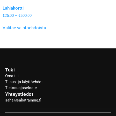
Lahjakortti
€
25,00
–
€
500,00
Valitse vaihtoehdoista
Tuki
Oma tili
Tilaus- ja käyttöehdot
Tietosuojaseloste
Yhteystiedot
saha@sahatraining.fi