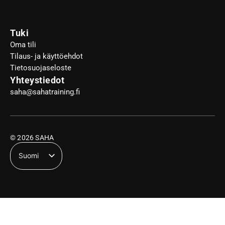
Tuki
Oma tili
Tilaus- ja käyttöehdot
Tietosuojaseloste
Yhteystiedot
saha@sahatraining.fi
© 2026 SAHA
Suomi
English