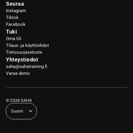
Seuraa
Instagram
Tiktok
Facebook
Tuki
Oma tili
Tilaus- ja käyttöehdot
Tietosuojaseloste
Yhteystiedot
saha@sahatraining.fi
Varaa demo
© 2026 SAHA
Suomi
English