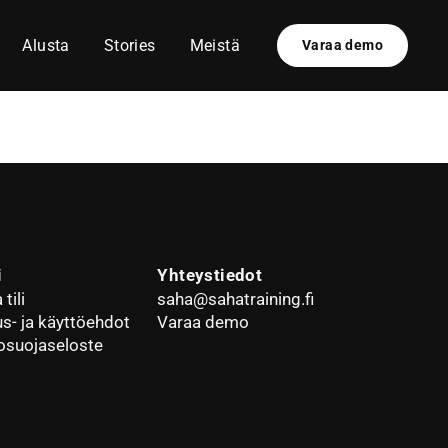
Alusta
Stories
Meistä
Varaa demo
i
Yhteystiedot
tili
saha@sahatraining.fi
us- ja käyttöehdot
Varaa demo
osuojaseloste