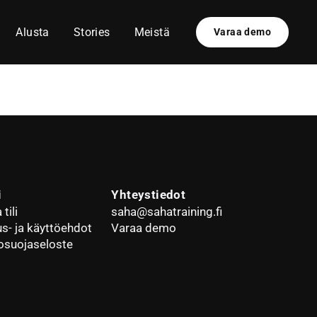
Alusta
Stories
Meistä
Varaa demo
i
Yhteystiedot
tili
saha@sahatraining.fi
us- ja käyttöehdot
Varaa demo
osuojaseloste