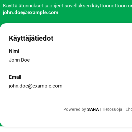
Käyttäjätunnukset ja ohjeet sovelluksen käyttöönottoon on
john.doe@example.com
Käyttäjätiedot
Nimi
John Doe
Email
john.doe@example.com
Powered by
SAHA
|
Tietosuoja
|
Eh