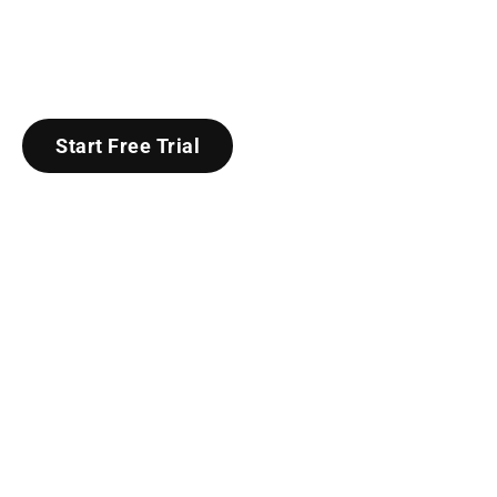
kehittää nopeutta, voimaa, ketteryyttä ja
kestävyyttä. Yksilölliset valmennukset alkaen
19€/kk
Start Free Trial