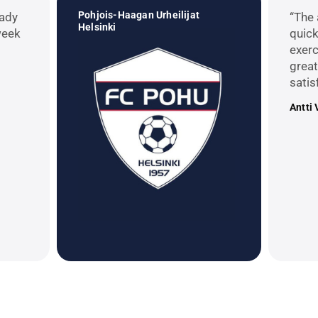
Pohjois-Haagan Urheilijat
eady
“The 
Helsinki
week
quick
exerc
great
satis
Antti 