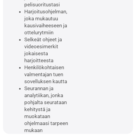
pelisuoritustasi
Harjoitusohjelman,
joka mukautuu
kausivaiheeseen ja
ottelurytmiin
Selkeät ohjeet ja
videoesimerkit
jokaisesta
harjoitteesta
Henkilökohtaisen
valmentajan tuen
sovelluksen kautta
Seurannan ja
analytiikan, jonka
pohjalta seurataan
kehitystä ja
muokataan
ohjelmaasi tarpeen
mukaan