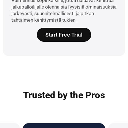
Valmennus sopii kaikille, jotka haluavat kehittää
jalkapalloilijalle olennaisia fyysisiä ominaisuuksia
järkevästi, suunnitelmallisesti ja pitkän
tähtäimen kehittymistä tukien.
Start Free Trial
Trusted by the Pros