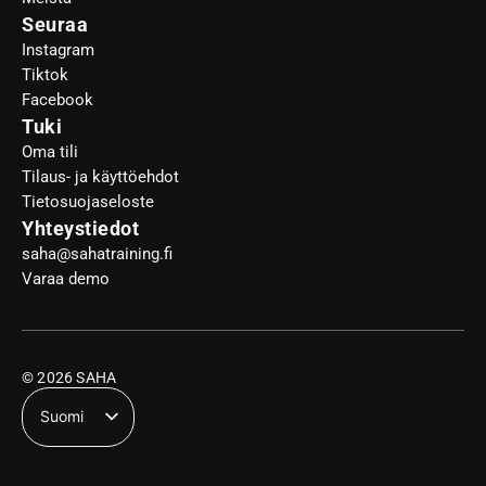
Seuraa
Instagram
Tiktok
Facebook
Tuki
Oma tili
Tilaus- ja käyttöehdot
Tietosuojaseloste
Yhteystiedot
saha@sahatraining.fi
Varaa demo
© 2026 SAHA
Suomi
English