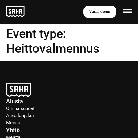
Varaa demo
Event type:
Heittovalmennus
Alusta
Ominaisuudet
Anna lahjaksi
Meistä
Yhtiö
Meistä