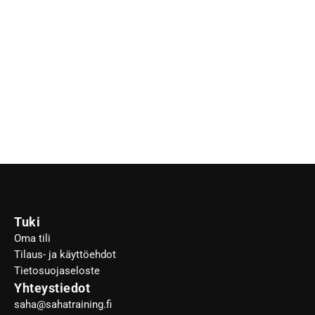
Tuki
Oma tili
Tilaus- ja käyttöehdot
Tietosuojaseloste
Yhteystiedot
saha@sahatraining.fi