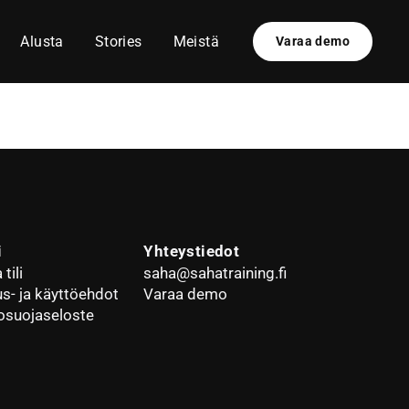
Alusta
Stories
Meistä
Varaa demo
i
Yhteystiedot
tili
saha@sahatraining.fi
us- ja käyttöehdot
Varaa demo
osuojaseloste