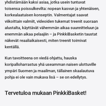
yhdistämään kaksi asiaa, jotka usein tuntuvat
toisensa poissulkevilta: nopean kasvun ja yhtenäisen,
korkealaatuisen konseptin. Valmentajat saavat
viikoittain valmiit, videoiden tukemat treenit suoraan
alustalta, käyttävät vähemmän aikaa suunnitteluun ja
enemmän aikaa pelaajiin – ja PinkkiBasketin taustat
näkevät reaaliaikaisesti, miten treenit toimivat
kentällä.
Kun tavoitteena on viedä ohjattu, hauska
koripalloharrastus yhä useamman naisen ulottuville
ympäri Suomen ja maailman, tällainen skaalautuva
pohja ei ole vain mukava lisä – se on edellytys.
Tervetuloa mukaan PinkkiBasket!