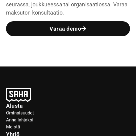
seurassa, joukkueessa tai organisaatiossa. Varaa
maksuton konsultaatio.
Varaa demo
Alusta
Ominaisuudet
Anna lahjaksi
Meistä
Yhtiö