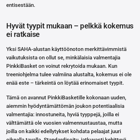
entisestään.
Hyvät tyypit mukaan – pelkkä kokemus
ei ratkaise
Yksi SAHA-alustan käyttöönoton merkittävimmistä
vaikutuksista on ollut se, minkälaisia valmentajia
PinkkiBasket on voinut rekrytoida mukaan. Kun
treeniohjelma tulee valmiina alustalta, kokemus ei ole
enää este – tärkeintä on löytää erinomaiset tyypit.
Tämä on avannut PinkkiBasketille kokonaan uuden,
aiemmin hyödyntämättömän joukon potentiaalisia
valmentajia: innostuneita, hyviä tyyppejä, joilla ei
välttämättä ole vuosien valmennustaustaa, mutta
joilla on kaikki edellytykset kohdata pelaajat juuri
oikealla tavalla. Standardisoitu, jatkuvasti kehittyvä