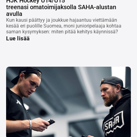
HJK Hockey U14/U15
treenasi omatoimijaksolla SAHA-alustan
avulla
Kun kausi päättyy ja joukkue hajaantuu viettämään
kesää eri puolille Suomea, moni junioripelaaja kohtaa
saman kysymyksen: miten pitää kehitys käynnissä?
Lue lisää