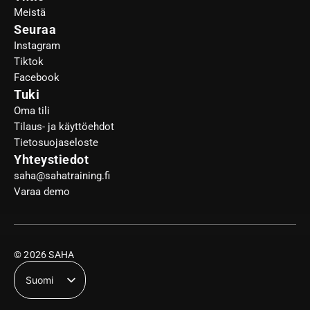
Meistä
Seuraa
Instagram
Tiktok
Facebook
Tuki
Oma tili
Tilaus- ja käyttöehdot
Tietosuojaseloste
Yhteystiedot
saha@sahatraining.fi
Varaa demo
© 2026 SAHA
Suomi
English