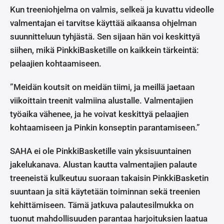
Kun treeniohjelma on valmis, selkeä ja kuvattu videolle
valmentajan ei tarvitse käyttää aikaansa ohjelman
suunnitteluun tyhjästä. Sen sijaan hän voi keskittyä
siihen, mikä PinkkiBasketille on kaikkein tärkeintä:
pelaajien kohtaamiseen.
”Meidän koutsit on meidän tiimi, ja meillä jaetaan
viikoittain treenit valmiina alustalle. Valmentajien
työaika vähenee, ja he voivat keskittyä pelaajien
kohtaamiseen ja Pinkin konseptin parantamiseen.”
SAHA ei ole PinkkiBasketille vain yksisuuntainen
jakelukanava. Alustan kautta valmentajien palaute
treeneistä kulkeutuu suoraan takaisin PinkkiBasketin
suuntaan ja sitä käytetään toiminnan sekä treenien
kehittämiseen. Tämä jatkuva palautesilmukka on
tuonut mahdollisuuden parantaa harjoituksien laatua