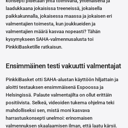
konsepti pidetään yhtä toimivana, yhtenäisenä ja
laadukkaana jokaisissa treeneissä, jokaisella
paikkakunnalla, jokaisessa maassa ja jokaisen eri
valmentajien toimesta, kun joukkueiden ja
valmentajien määrä kasvaa nopeasti? Tähän
kysymykseen SAHA-valmennusalusta toi
PinkkiBasketille ratkaisun.
Ensimmäinen testi vakuutti valmentajat
PinkkiBasket otti SAHA-alustan käyttöön hiljattain ja
aloitti testauksen ensimmäisenä Espoossa ja
Helsingissä. Palaute valmentajilta on ollut erittäin
positiivista. Selkeä, videoiden tukema ohjelma teki
mahdolliseksi sen, mistä moni kasvava
harrastuskonsepti unelmoi: erinomaisen
valmennuksen skaalaamisen ilman, että laatu kärsii.