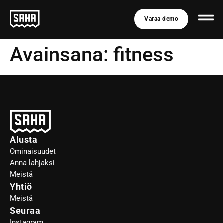
Varaa demo
Avainsana:
fitness
Alusta
Ominaisuudet
Anna lahjaksi
Meistä
Yhtiö
Meistä
Seuraa
Instagram