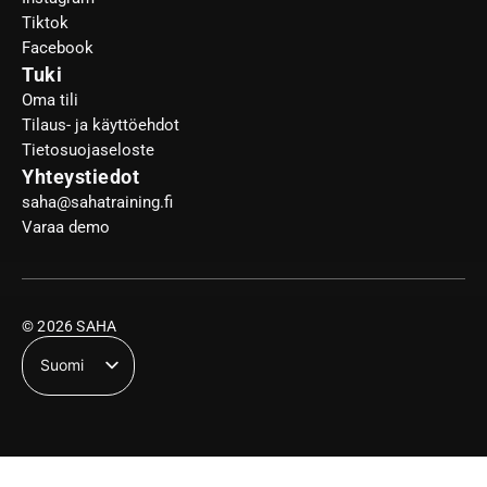
Tiktok
Facebook
Tuki
Oma tili
Tilaus- ja käyttöehdot
Tietosuojaseloste
Yhteystiedot
saha@sahatraining.fi
Varaa demo
© 2026 SAHA
Suomi
English