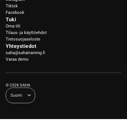
Tiktok
Facebook
Tuki
Oma tili
Tilaus- ja käyttöehdot
Tietosuojaseloste
Yhteystiedot
saha@sahatraining.fi
Varaa demo
© 2026 SAHA
Suomi
English