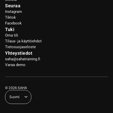
Seuraa
Instagram
Tiktok
Facebook
Tuki
Oma tili
Tilaus- ja käyttöehdot
Tietosuojaseloste
Yhteystiedot
saha@sahatraining.fi
Varaa demo
© 2026 SAHA
Suomi
English