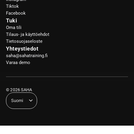
Tiktok
Facebook
Tuki
Oma tili
Tilaus- ja käyttöehdot
Tietosuojaseloste
Yhteystiedot
saha@sahatraining.fi
Varaa demo
© 2026 SAHA
Suomi
English