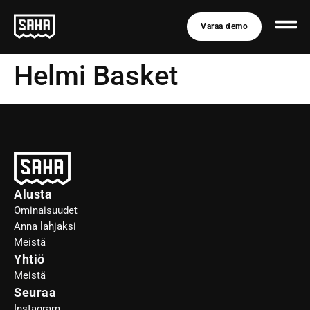
Varaa demo
Helmi Basket
Alusta
Ominaisuudet
Anna lahjaksi
Meistä
Yhtiö
Meistä
Seuraa
Instagram