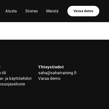
Alusta
Stories
Meistä
Varaa demo
i
Yhteystiedot
tili
saha@sahatraining.fi
us- ja käyttöehdot
Varaa demo
osuojaseloste