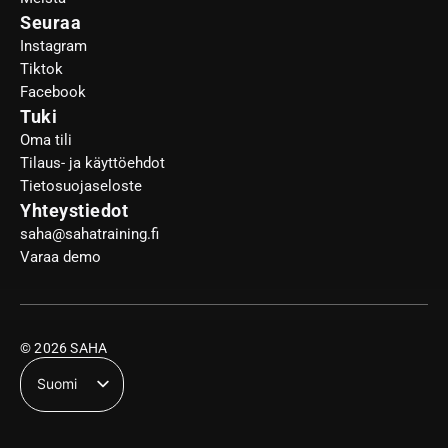
Seuraa
Instagram
Tiktok
Facebook
Tuki
Oma tili
Tilaus- ja käyttöehdot
Tietosuojaseloste
Yhteystiedot
saha@sahatraining.fi
Varaa demo
© 2026 SAHA
Suomi
English