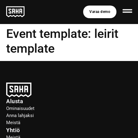
Varaa demo
Event template:
leirit
template
Alusta
Ominaisuudet
Anna lahjaksi
Meistä
Yhtiö
Meistä