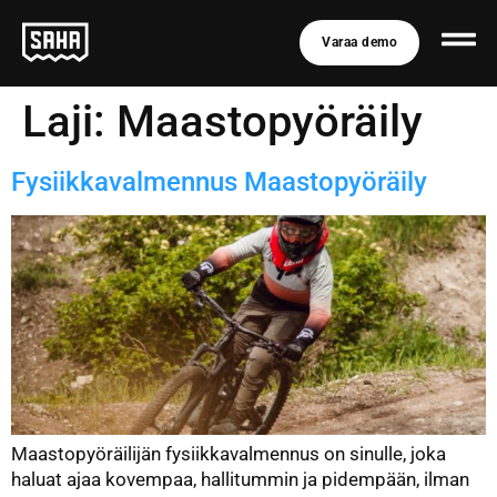
Varaa demo
Laji:
Maastopyöräily
Fysiikkavalmennus Maastopyöräily
Maastopyöräilijän fysiikkavalmennus on sinulle, joka
haluat ajaa kovempaa, hallitummin ja pidempään, ilman