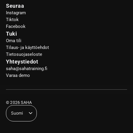
Seuraa
Instagram
Tiktok
Facebook
Tuki
Oma tili
Tilaus- ja käyttöehdot
Tietosuojaseloste
Yhteystiedot
saha@sahatraining.fi
Varaa demo
© 2026 SAHA
Suomi
English