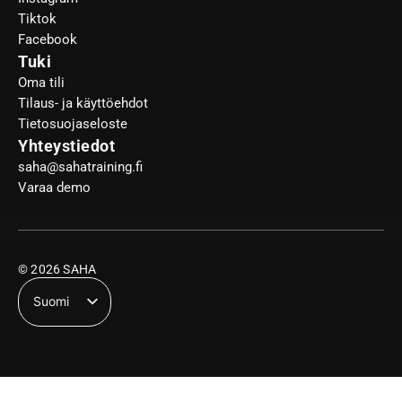
Tiktok
Facebook
Tuki
Oma tili
Tilaus- ja käyttöehdot
Tietosuojaseloste
Yhteystiedot
saha@sahatraining.fi
Varaa demo
© 2026 SAHA
Suomi
English