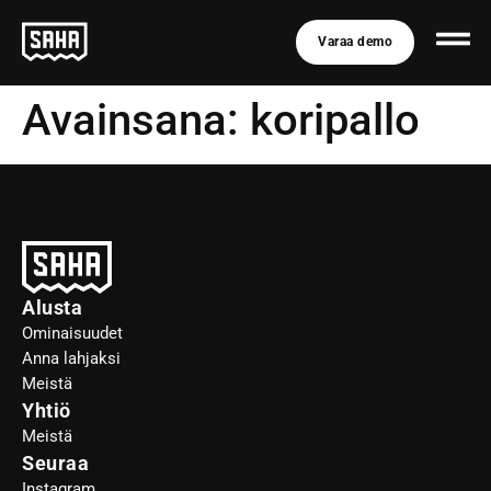
Varaa demo
Avainsana:
koripallo
Alusta
Ominaisuudet
Anna lahjaksi
Meistä
Yhtiö
Meistä
Seuraa
Instagram