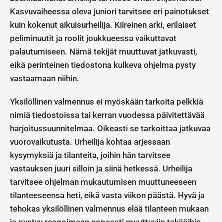
Kasvuvaiheessa oleva juniori tarvitsee eri painotukset
kuin kokenut aikuisurheilija. Kiireinen arki, erilaiset
peliminuutit ja roolit joukkueessa vaikuttavat
palautumiseen. Nämä tekijät muuttuvat jatkuvasti,
eikä perinteinen tiedostona kulkeva ohjelma pysty
vastaamaan niihin.
Yksilöllinen valmennus ei myöskään tarkoita pelkkiä
nimiä tiedostoissa tai kerran vuodessa päivitettävää
harjoitussuunnitelmaa. Oikeasti se tarkoittaa jatkuvaa
vuorovaikutusta. Urheilija kohtaa arjessaan
kysymyksiä ja tilanteita, joihin hän tarvitsee
vastauksen juuri silloin ja siinä hetkessä. Urheilija
tarvitsee ohjelman mukautumisen muuttuneeseen
tilanteeseensa heti, eikä vasta viikon päästä. Hyvä ja
tehokas yksilöllinen valmennus elää tilanteen mukaan
ja pystyy reagoimaan nopeasti muuttuviin tekijöihin.