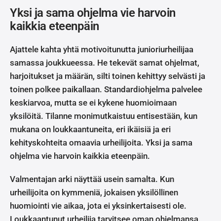
Yksi ja sama ohjelma vie harvoin
kaikkia eteenpäin
Ajattele kahta yhtä motivoitunutta junioriurheilijaa
samassa joukkueessa. He tekevät samat ohjelmat,
harjoitukset ja määrän, silti toinen kehittyy selvästi ja
toinen polkee paikallaan. Standardiohjelma palvelee
keskiarvoa, mutta se ei kykene huomioimaan
yksilöitä. Tilanne monimutkaistuu entisestään, kun
mukana on loukkaantuneita, eri ikäisiä ja eri
kehityskohteita omaavia urheilijoita. Yksi ja sama
ohjelma vie harvoin kaikkia eteenpäin.
Valmentajan arki näyttää usein samalta. Kun
urheilijoita on kymmeniä, jokaisen yksilöllinen
huomiointi vie aikaa, jota ei yksinkertaisesti ole.
Loukkaantunut urheilija tarvitsee oman ohjelmansa.