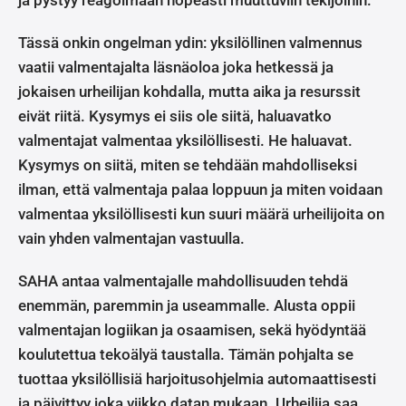
Tässä onkin ongelman ydin: yksilöllinen valmennus
vaatii valmentajalta läsnäoloa joka hetkessä ja
jokaisen urheilijan kohdalla, mutta aika ja resurssit
eivät riitä. Kysymys ei siis ole siitä, haluavatko
valmentajat valmentaa yksilöllisesti. He haluavat.
Kysymys on siitä, miten se tehdään mahdolliseksi
ilman, että valmentaja palaa loppuun ja miten voidaan
valmentaa yksilöllisesti kun suuri määrä urheilijoita on
vain yhden valmentajan vastuulla.
SAHA antaa valmentajalle mahdollisuuden tehdä
enemmän, paremmin ja useammalle. Alusta oppii
valmentajan logiikan ja osaamisen, sekä hyödyntää
koulutettua tekoälyä taustalla. Tämän pohjalta se
tuottaa yksilöllisiä harjoitusohjelmia automaattisesti
ja päivittyy joka viikko datan mukaan. Urheilija saa