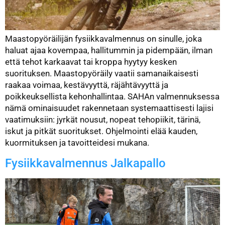
Maastopyöräilijän fysiikkavalmennus on sinulle, joka
haluat ajaa kovempaa, hallitummin ja pidempään, ilman
että tehot karkaavat tai kroppa hyytyy kesken
suorituksen. Maastopyöräily vaatii samanaikaisesti
raakaa voimaa, kestävyyttä, räjähtävyyttä ja
poikkeuksellista kehonhallintaa. SAHAn valmennuksessa
nämä ominaisuudet rakennetaan systemaattisesti lajisi
vaatimuksiin: jyrkät nousut, nopeat tehopiikit, tärinä,
iskut ja pitkät suoritukset. Ohjelmointi elää kauden,
kuormituksen ja tavoitteidesi mukana.
Fysiikkavalmennus Jalkapallo