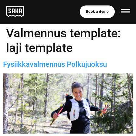
Book a demo
Valmennus template:
laji template
Fysiikkavalmennus Polkujuoksu