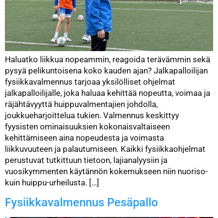
Haluatko liikkua nopeammin, reagoida terävämmin sekä
pysyä pelikuntoisena koko kauden ajan? Jalkapalloilijan
fysiikkavalmennus tarjoaa yksilölliset ohjelmat
jalkapalloilijalle, joka haluaa kehittää nopeutta, voimaa ja
räjähtävyyttä huippuvalmentajien johdolla,
joukkueharjoittelua tukien. Valmennus keskittyy
fyysisten ominaisuuksien kokonaisvaltaiseen
kehittämiseen aina nopeudesta ja voimasta
liikkuvuuteen ja palautumiseen. Kaikki fysiikkaohjelmat
perustuvat tutkittuun tietoon, lajianalyysiin ja
vuosikymmenten käytännön kokemukseen niin nuoriso-
kuin huippu-urheilusta. […]
Fysiikkavalmennus Pesäpallo