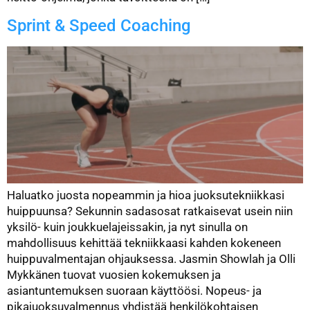
Sprint & Speed Coaching
Haluatko juosta nopeammin ja hioa juoksutekniikkasi
huippuunsa? Sekunnin sadasosat ratkaisevat usein niin
yksilö- kuin joukkuelajeissakin, ja nyt sinulla on
mahdollisuus kehittää tekniikkaasi kahden kokeneen
huippuvalmentajan ohjauksessa. Jasmin Showlah ja Olli
Mykkänen tuovat vuosien kokemuksen ja
asiantuntemuksen suoraan käyttöösi. Nopeus- ja
pikajuoksuvalmennus yhdistää henkilökohtaisen