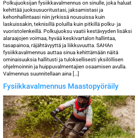
Polkujuoksijan fysiikkavalmennus on sinulle, joka haluat
kehittää juoksusuoritustasi, jaksamistasi ja
kehonhallintaasi niin jyrkissä nousuissa kuin
laskuissakin, teknisillä poluilla kuin pitkillä polku- ja
vuoristolenkeillä. Polkujuoksu vaatii kestävyyden lisäksi
alaraajojen voimaa, hyvää keskivartalon hallintaa,
tasapainoa, räjähtävyyttä ja liikkuvuutta. SAHAn
fysiikkavalmennus auttaa sinua kehittämään näitä
ominaisuuksia hallitusti ja tuloksellisesti yksilöllisen
ohjelmoinnin ja huippuvalmentajien osaamisen avulla.
Valmennus suunnitellaan aina […]
Fysiikkavalmennus Maastopyöräily