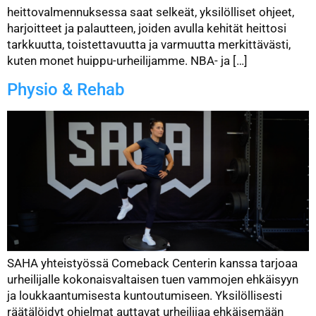
heittovalmennuksessa saat selkeät, yksilölliset ohjeet,
harjoitteet ja palautteen, joiden avulla kehität heittosi
tarkkuutta, toistettavuutta ja varmuutta merkittävästi,
kuten monet huippu-urheilijamme. NBA- ja […]
Physio & Rehab
SAHA yhteistyössä Comeback Centerin kanssa tarjoaa
urheilijalle kokonaisvaltaisen tuen vammojen ehkäisyyn
ja loukkaantumisesta kuntoutumiseen. Yksilöllisesti
räätälöidyt ohjelmat auttavat urheilijaa ehkäisemään