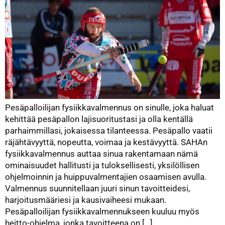
Pesäpalloilijan fysiikkavalmennus on sinulle, joka haluat
kehittää pesäpallon lajisuoritustasi ja olla kentällä
parhaimmillasi, jokaisessa tilanteessa. Pesäpallo vaatii
räjähtävyyttä, nopeutta, voimaa ja kestävyyttä. SAHAn
fysiikkavalmennus auttaa sinua rakentamaan nämä
ominaisuudet hallitusti ja tuloksellisesti, yksilöllisen
ohjelmoinnin ja huippuvalmentajien osaamisen avulla.
Valmennus suunnitellaan juuri sinun tavoitteidesi,
harjoitusmääriesi ja kausivaiheesi mukaan.
Pesäpalloilijan fysiikkavalmennukseen kuuluu myös
heitto-ohjelma, jonka tavoitteena on […]